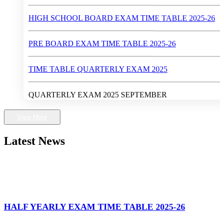
PRE BOARD EXAM TIME TABLE 2025-26
TIME TABLE QUARTERLY EXAM 2025
QUARTERLY EXAM 2025 SEPTEMBER
Walk-In-Interview (Dates : May 28 - 30, 2024)
First Rank in Gwalior District in High School Exam 2024
View More
Latest News
Higher Secondary School Exam 2024
High School Exam 2024
HALF YEARLY EXAM TIME TABLE 2025-26
व्यक्तित्व विकास शिविर 2024-25
17 Nov 25
EXAM TIME TABLE
ANNUAL RESULT 2023-24 FOR CLASS 9TH AND 11TH (कक्षा 9