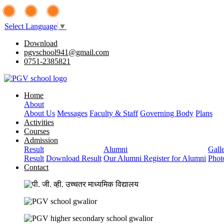
Select Language
▼
Download
pgvschool941@gmail.com
0751-2385821
Home
About
About Us
Messages
Faculty & Staff
Governing Body
Plans
Activities
Courses
Admission
Result
Alumni
Gall
Result
Download Result
Our Alumni
Register for Alumni
Phot
Contact