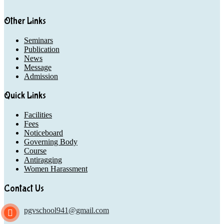
Other Links
Seminars
Publication
News
Message
Admission
Quick Links
Facilities
Fees
Noticeboard
Governing Body
Course
Antiragging
Women Harassment
Contact Us
pgvschool941@gmail.com