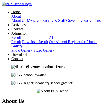
Home
About
About Us
Messages
Faculty & Staff
Governing Body
Plans
Activities
Courses
Admission
Result
Alumni
Result
Download Result
Our Alumni
Register for Alumni
Gallery
Photo Gallery
Video Gallery
Download
Contact
About Us