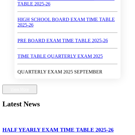
HIGH SCHOOL BOARD EXAM TIME TABLE
2025-26
PRE BOARD EXAM TIME TABLE 2025-26
TIME TABLE QUARTERLY EXAM 2025
QUARTERLY EXAM 2025 SEPTEMBER
Walk-In-Interview (Dates : May 28 - 30, 2024)
View More
First Rank in Gwalior District in High School Exam
2024
Latest News
Higher Secondary School Exam 2024
HALF YEARLY EXAM TIME TABLE 2025-26
High School Exam 2024
17 Nov 25