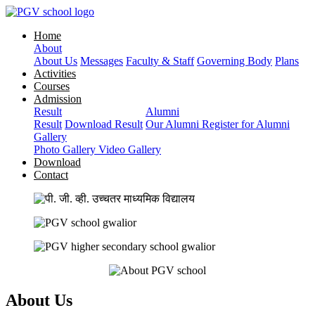
Home
About
About Us
Messages
Faculty & Staff
Governing Body
Plans
Activities
Courses
Admission
Result
Alumni
Result
Download Result
Our Alumni
Register for Alumni
Gallery
Photo Gallery
Video Gallery
Download
Contact
About Us