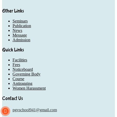
Other Links
Seminars
Publication
News
Message
Admission
Quick Links
Facilities
Fees
Noticeboard
Governing Body
Course
Antiragging
Women Harassment
Contact Us
pgvschool941@gmail.com