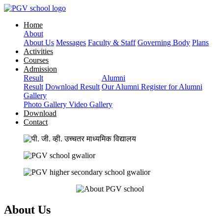
Home
About
About Us
Messages
Faculty & Staff
Governing Body
Plans
Activities
Courses
Admission
Result
Alumni
Result
Download Result
Our Alumni
Register for Alumni
Gallery
Photo Gallery
Video Gallery
Download
Contact
About Us