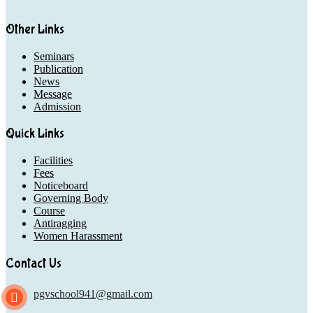
Other Links
Seminars
Publication
News
Message
Admission
Quick Links
Facilities
Fees
Noticeboard
Governing Body
Course
Antiragging
Women Harassment
Contact Us
pgvschool941@gmail.com