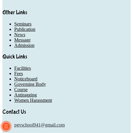
Other Links
Seminars
Publication
News
Message
Admission
Quick Links
Facilities
Fees
Noticeboard
Governing Body
Course
Antiragging
Women Harassment
Contact Us
pgvschool941@gmail.com