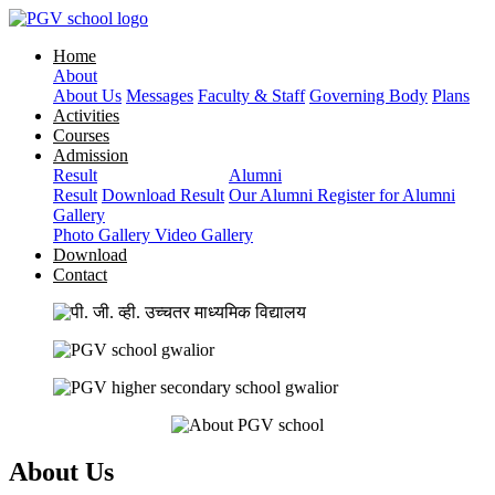
Home
About
About Us
Messages
Faculty & Staff
Governing Body
Plans
Activities
Courses
Admission
Result
Alumni
Result
Download Result
Our Alumni
Register for Alumni
Gallery
Photo Gallery
Video Gallery
Download
Contact
About Us