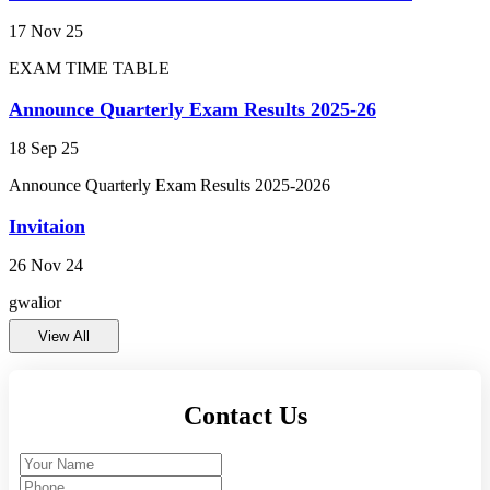
High School Exam 2024
17 Nov 25
EXAM TIME TABLE
व्यक्तित्व विकास शिविर 2024-25
Announce Quarterly Exam Results 2025-26
ANNUAL RESULT 2023-24 FOR CLASS 9TH
18 Sep 25
AND 11TH (कक्षा 9वीं एवं 11वीं का वार्षिक परिणाम
2023-24)
Announce Quarterly Exam Results 2025-2026
Invitaion
PRACTICAL EXAM CLASS 9TH AND 11TH
(प्रायोगिक परीक्षा 2023-24 कक्षा 9वीं और 11वीं)
26 Nov 24
gwalior
ENVIRONMENTAL STUDIES EXAM 2023-24
CLASS 10TH AND 12TH (पर्यायवरण अध्ययन परीक्षा
2023-24 कक्षा 10वीं और 12वीं)
View All
Annual Exam Time Table 2023-24 class 9th and
11th (वार्षिक परीक्षा समय सारणी 2023-24 कक्षा 9वीं और
Contact Us
11वीं)
राम लला प्राण प्रतिष्ठा उत्सव का आमंत्रण