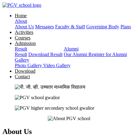
Home
About
About Us
Messages
Faculty & Staff
Governing Body
Plans
Activities
Courses
Admission
Result
Alumni
Result
Download Result
Our Alumni
Register for Alumni
Gallery
Photo Gallery
Video Gallery
Download
Contact
About Us