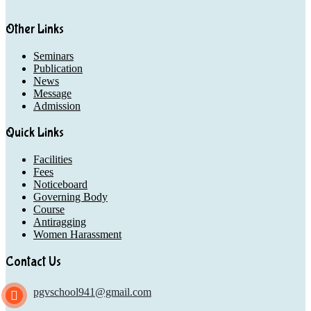
Other Links
Seminars
Publication
News
Message
Admission
Quick Links
Facilities
Fees
Noticeboard
Governing Body
Course
Antiragging
Women Harassment
Contact Us
pgvschool941@gmail.com