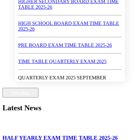
TABLE 2025-26
HIGH SCHOOL BOARD EXAM TIME TABLE
2025-26
PRE BOARD EXAM TIME TABLE 2025-26
TIME TABLE QUARTERLY EXAM 2025
QUARTERLY EXAM 2025 SEPTEMBER
Walk-In-Interview (Dates : May 28 - 30, 2024)
View More
First Rank in Gwalior District in High School Exam
Latest News
2024
Higher Secondary School Exam 2024
HALF YEARLY EXAM TIME TABLE 2025-26