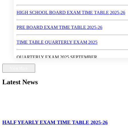
PRE BOARD EXAM TIME TABLE 2025-26
TIME TABLE QUARTERLY EXAM 2025
QUARTERLY EXAM 2025 SEPTEMBER
Walk-In-Interview (Dates : May 28 - 30, 2024)
View More
First Rank in Gwalior District in High School Exam 2024
Latest News
Higher Secondary School Exam 2024
High School Exam 2024
HALF YEARLY EXAM TIME TABLE 2025-26
व्यक्तित्व विकास शिविर 2024-25
17 Nov 25
EXAM TIME TABLE