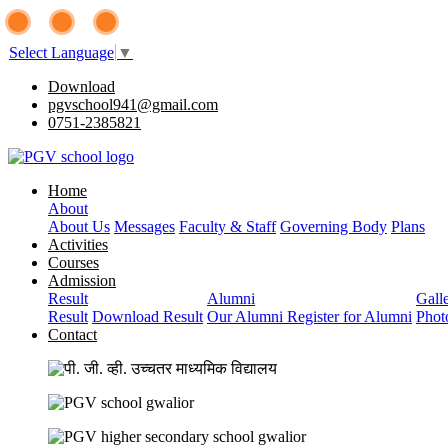
Select Language
▼
Download
pgvschool941@gmail.com
0751-2385821
Home
About
About Us
Messages
Faculty & Staff
Governing Body
Plans
Activities
Courses
Admission
Result
Alumni
Gall
Result
Download Result
Our Alumni
Register for Alumni
Phot
Contact