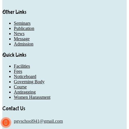
Other Links
Seminars
Publication
News
Message
Admission
Quick Links
Facilities
Fees
Noticeboard
Governing Body
Course
Antiragging
Women Harassment
Contact Us
pgvschool941@gmail.com