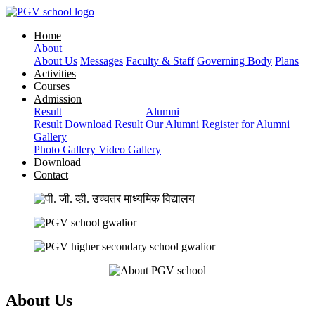
Home
About
About Us
Messages
Faculty & Staff
Governing Body
Plans
Activities
Courses
Admission
Result
Alumni
Result
Download Result
Our Alumni
Register for Alumni
Gallery
Photo Gallery
Video Gallery
Download
Contact
About Us