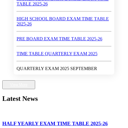
HIGH SCHOOL BOARD EXAM TIME TABLE
2025-26
PRE BOARD EXAM TIME TABLE 2025-26
TIME TABLE QUARTERLY EXAM 2025
QUARTERLY EXAM 2025 SEPTEMBER
Walk-In-Interview (Dates : May 28 - 30, 2024)
View More
First Rank in Gwalior District in High School Exam
2024
Latest News
Higher Secondary School Exam 2024
HALF YEARLY EXAM TIME TABLE 2025-26
High School Exam 2024
17 Nov 25